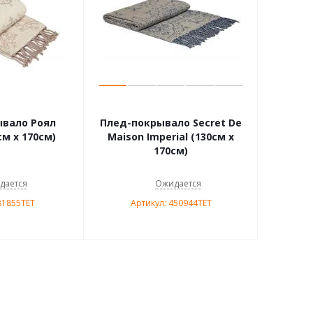
вало Роял
Плед-покрывало Secret De
см х 170см)
Maison Imperial (130см х
170см)
дается
Ожидается
81855TET
Артикул: 450944TET