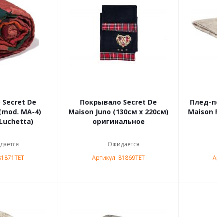
Secret De
Покрывало Secret De
Плед-п
(mod. MA-4)
Maison Juno (130см х 220см)
Maison 
Luchetta)
оригинальное
дается
Ожидается
81871TET
Артикул: 81869TET
А