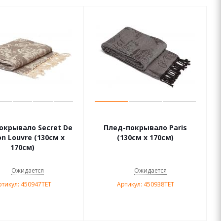
окрывало Secret De
Плед-покрывало Paris
n Louvre (130см х
(130см х 170см)
170см)
Ожидается
Ожидается
ртикул: 450947TET
Артикул: 450938TET