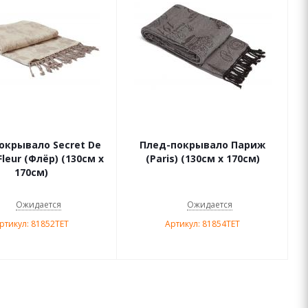
окрывало Secret De
Плед-покрывало Париж
Fleur (Флёр) (130см х
(Paris) (130см х 170см)
170см)
Ожидается
Ожидается
ртикул: 81852TET
Артикул: 81854TET