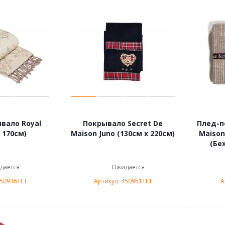
вало Royal
Покрывало Secret De
Плед-п
 170см)
Maison Juno (130см х 220см)
Maison
(Бе
дается
Ожидается
450936TET
Артикул: 450951TET
А