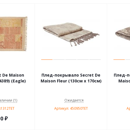
t De Maison
Плед-покрывало Secret De
Плед-п
389) (Eagle)
Maison Fleur (130см х 170см)
Maiso
аличии (1)
Ожидается
81312TET
Артикул: 450950TET
А
10
₽