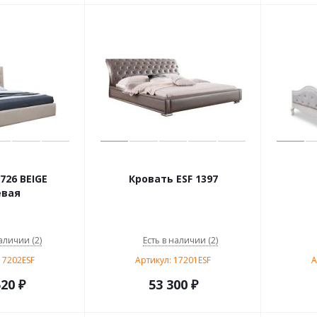
726 BEIGE
Кровать ESF 1397
евая
аличии (2)
Есть в наличии (2)
17202ESF
Артикул: 17201ESF
А
520
₽
53 300
₽