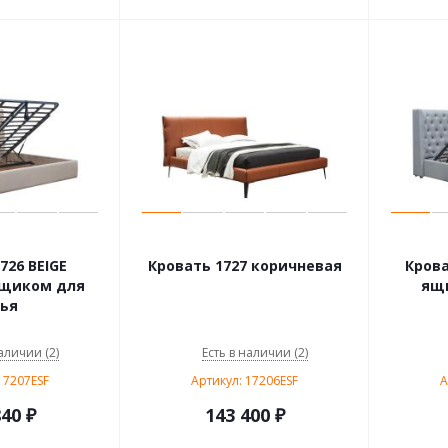
726 BEIGE
Кровать 1727 коричневая
Крова
ящиком для
ящи
ья
аличии (2)
Есть в наличии (2)
17207ESF
Артикул: 17206ESF
А
840
₽
143 400
₽