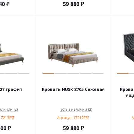
40
₽
59 880
₽
27 графит
Кровать HUSK 8705 бежевая
Крова
ящи
аличии (2)
Есть в наличии (2)
17213ESF
Артикул: 17212ESF
А
400
₽
59 880
₽