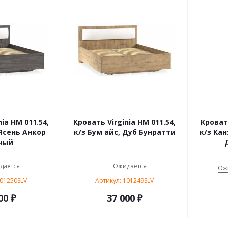
ia НМ 011.54,
Кровать Virginia НМ 011.54,
Кровать
 Ясень Анкор
к/з Бум айс, Дуб Бунратти
к/з Кан
ный
дается
Ожидается
Ож
101250SLV
Артикул: 101249SLV
00
₽
37 000
₽