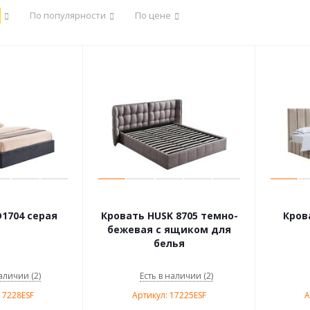
По популярности
По цене
1704 серая
Кровать HUSK 8705 темно-
Кров
бежевая с ящиком для
белья
аличии (2)
Есть в наличии (2)
17228ESF
Артикул: 17225ESF
А