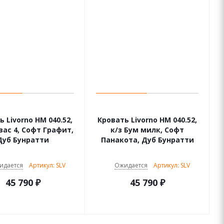
 Livorno НМ 040.52,
Кровать Livorno НМ 040.52,
зас 4, Софт Графит,
к/з Бум милк, Софт
Дуб Бунратти
Панакота, Дуб Бунратти
идается
Артикул: SLV
Ожидается
Артикул: SLV
45 790
₽
45 790
₽