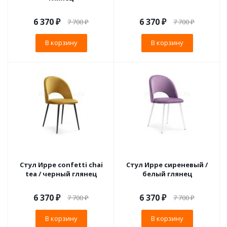
6 370
₽
6 370
₽
7 700
₽
7 700
₽
В корзину
В корзину
Стул Ирре confetti chai
Стул Ирре сиреневый /
tea / черный глянец
белый глянец
6 370
₽
6 370
₽
7 700
₽
7 700
₽
В корзину
В корзину