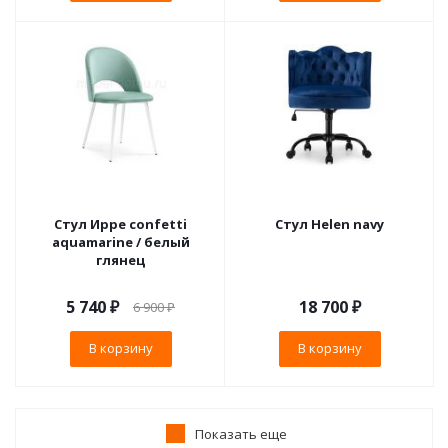
Стул Ирре confetti
Стул Helen navy
aquamarine / белый
глянец
5 740
₽
18 700
₽
6 900
₽
В корзину
В корзину
Показать еще