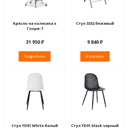
Кресло на колесика х
Стул 3332 бежевый
Глори-7
31 950 ₽
9 840
₽
Подробнее
В корзину
Стул YD01 White белый
Стул YD01 black черный