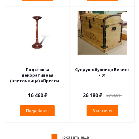
Подставка
Сундук-обувница Викинг
декоративная
- 01
(цветочница) «Престиж»
ГМ 5993
16 460 ₽
26 180
₽
27 560
₽
Подробнее
В корзину
Показать еще