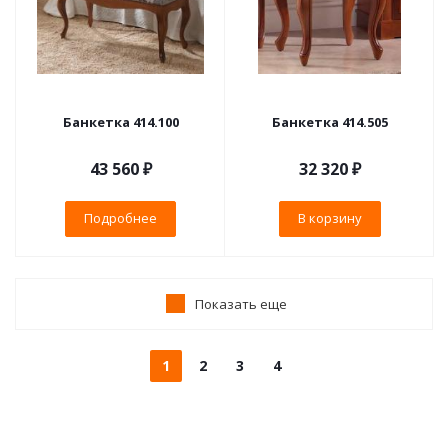
Банкетка 414.100
Банкетка 414.505
43 560 ₽
32 320
₽
Подробнее
В корзину
Показать еще
1
2
3
4