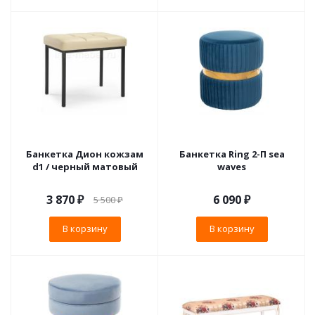
Банкетка Дион кожзам
Банкетка Ring 2-П sea
d1 / черный матовый
waves
3 870
₽
6 090
₽
5 500
₽
В корзину
В корзину