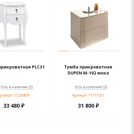
прикроватная PLC31
Тумба прикроватная
DUPEN М-102 мока
Есть в наличии (2)
Есть в наличии (2)
ртикул: 17240ESF
Артикул: 77771DU
33 480
₽
31 800
₽