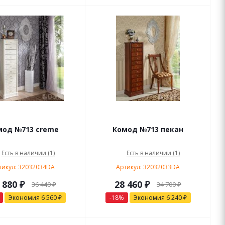
мод №713 creme
Комод №713 пекан
Есть в наличии (1)
Есть в наличии (1)
тикул: 32032034DA
Артикул: 32032033DA
 880
₽
28 460
₽
36 440
₽
34 700
₽
Экономия
6 560
₽
-
18
%
Экономия
6 240
₽