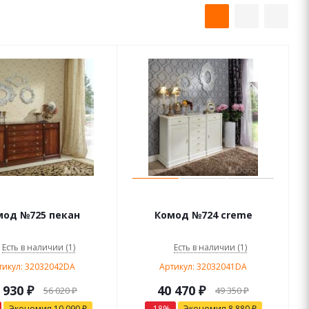
мод №725 пекан
Комод №724 creme
Есть в наличии (1)
Есть в наличии (1)
тикул: 32032042DA
Артикул: 32032041DA
 930
₽
40 470
₽
56 020
₽
49 350
₽
Экономия
10 090
₽
-
18
%
Экономия
8 880
₽