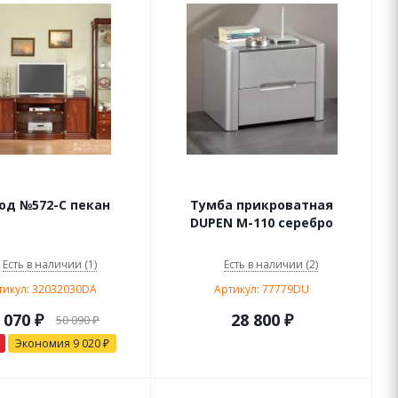
од №572-С пекан
Тумба прикроватная
DUPEN М-110 серебро
Есть в наличии (1)
Есть в наличии (2)
тикул: 32032030DA
Артикул: 77779DU
 070
₽
28 800
₽
50 090
₽
Экономия
9 020
₽