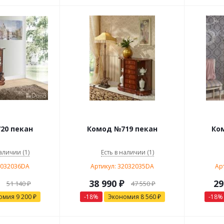
20 пекан
Комод №719 пекан
Ко
аличии (1)
Есть в наличии (1)
2032036DA
Артикул: 32032035DA
Ар
38 990
₽
29
51 140
₽
47 550
₽
омия
9 200
₽
-
18
%
Экономия
8 560
₽
-
18
%