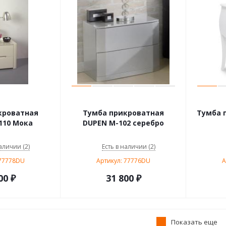
кроватная
Тумба прикроватная
Тумба 
110 Мока
DUPEN М-102 серебро
аличии (2)
Есть в наличии (2)
 77778DU
Артикул: 77776DU
А
00
₽
31 800
₽
Показать еще