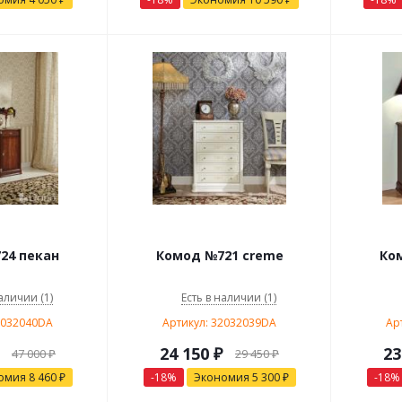
24 пекан
Комод №721 creme
Ко
аличии (1)
Есть в наличии (1)
2032040DA
Артикул: 32032039DA
Ар
24 150
₽
23
47 000
₽
29 450
₽
омия
8 460
₽
-
18
%
Экономия
5 300
₽
-
18
%