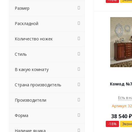
Размер
Раскладной
Количество ножек
Стиль
В какую комнату
Комод №7
Страна производитель
Есть в н
Производители
Артикул: 3
Форма
38 540
₽
-
18
%
Экон
Наличие ящика