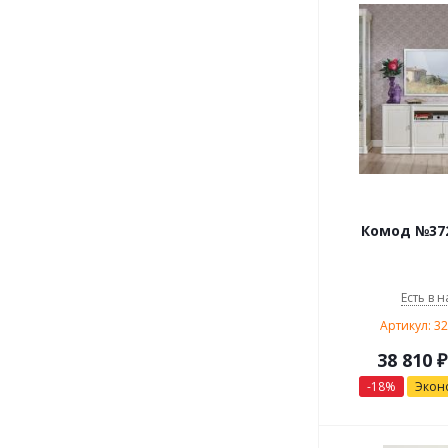
Комод №372
Есть в н
Артикул: 3
38 810
₽
-
18
%
Экон