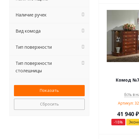
Наличие ручек
Вид комода
Тип поверхности
Тип поверхности
столешницы
Комод №7
Есть в н
Артикул: 3
Сбросить
41 940
₽
-
18
%
Экон