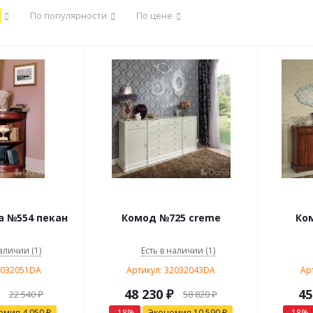
По популярности
По цене
а №554 пекан
Комод №725 creme
Ко
аличии (1)
Есть в наличии (1)
2032051DA
Артикул: 32032043DA
Ар
48 230
₽
45
22 540
₽
58 820
₽
омия
4 050
₽
-
18
%
Экономия
10 590
₽
-
18
%