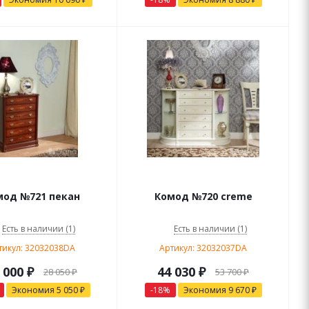
мод №721 пекан
Комод №720 creme
Есть в наличии (1)
Есть в наличии (1)
тикул: 32032038DA
Артикул: 32032037DA
 000
₽
44 030
₽
28 050
₽
53 700
₽
Экономия
5 050
₽
-
18
%
Экономия
9 670
₽