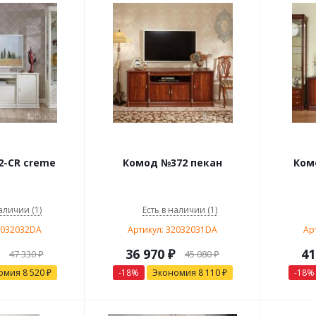
-СR creme
Комод №372 пекан
Ком
аличии (1)
Есть в наличии (1)
2032032DA
Артикул: 32032031DA
Ар
36 970
₽
41
47 330
₽
45 080
₽
омия
8 520
₽
-
18
%
Экономия
8 110
₽
-
18
%