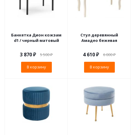
Банкетка Дион кожзам
Стул деревянный
d1 / черный матовый
Амадео бежевая
3 870
₽
4 610
₽
5 500
₽
6 000
₽
В корзину
В корзину