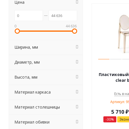
Цена
0
44 636
Ширина, мм
Диаметр, мм
Пластиковый с
Высота, мм
clear 
Материал каркаса
Есть в н
Артикул: 
Материал столешницы
5 710
₽
-
30
%
Экон
Материал обивки