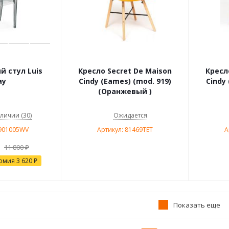
 стул Luis
Кресло Secret De Maison
Кресл
ay
Cindy (Eames) (mod. 919)
Cindy
(Оранжевый )
аличии (30)
Ожидается
9901005WV
Артикул: 81469TET
А
11 800
₽
омия
3 620
₽
Показать еще