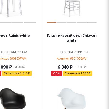
рет Rainis white
Пластиковый стул Chiavari
white
Есть в наличии (30)
Есть в наличии (30)
тикул: 9901007WV
Артикул: 9901006WV
 090
₽
6 340
₽
4 500
₽
9 100
₽
Экономия
1 410
₽
-
30
%
Экономия
2 760
₽