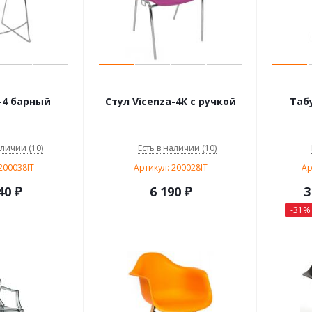
-4 барный
Стул Vicenza-4К с ручкой
Табу
аличии (10)
Есть в наличии (10)
200038IT
Артикул: 200028IT
Ар
40
₽
6 190
₽
3
-
31
%