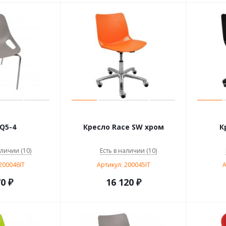
Q5-4
Кресло Race SW хром
К
аличии (10)
Есть в наличии (10)
200046IT
Артикул: 200045IT
А
70
₽
16 120
₽