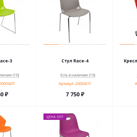
ace-3
Стул Race-4
Кресл
аличии (10)
Есть в наличии (10)
200042IT
Артикул: 200041IT
А
60
₽
7 750
₽
ЦЕНА ОПТ