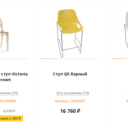
тул Victoria
Стул Q5 барный
brown
аличии (30)
Есть в наличии (10)
9901004WV
Артикул: 200049IT
А
16 760
₽
8 200
₽
омия
2 490
₽