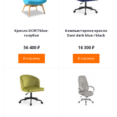
Кресло DC917 blue-
Компьютерное кресло
голубое
Dani dark blue / black
56 400
₽
16 300
₽
В корзину
В корзину