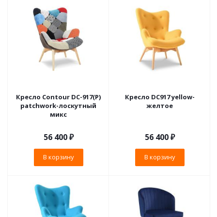
Кресло Contour DС-917(P)
Кресло DC917 yellow-
patchwork-лоскутный
желтое
микс
56 400
₽
56 400
₽
В корзину
В корзину