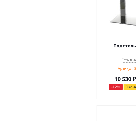
Подстоль
Есть в н
Артикул: 
10 530
₽
-
12
%
Экон