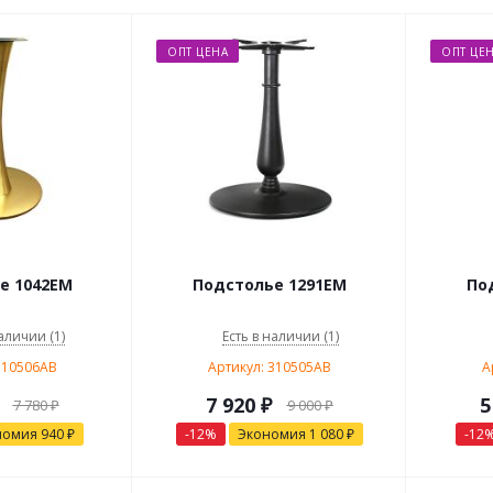
ОПТ ЦЕНА
ОПТ ЦЕ
е 1042EM
Подстолье 1291EM
По
аличии (1)
Есть в наличии (1)
310506AB
Артикул: 310505AB
А
7 920
₽
5
7 780
₽
9 000
₽
номия
940
₽
-
12
%
Экономия
1 080
₽
-
12