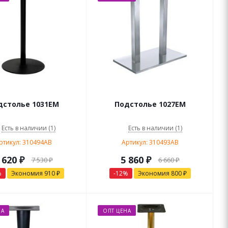
дстолье 1031EM
Подстолье 1027EM
Есть в наличии (1)
Есть в наличии (1)
ртикул: 310494AB
Артикул: 310493AB
 620
₽
5 860
₽
7 530
₽
6 660
₽
%
Экономия
910
₽
-
12
%
Экономия
800
₽
НА
ОПТ ЦЕНА