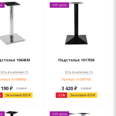
НА
ОПТ ЦЕНА
дстолье 1064EM
Подстолье 1017EM
Есть в наличии (1)
Есть в наличии (1)
ртикул: 310498AB
Артикул: 310497AB
 190
₽
3 420
₽
7 040
₽
3 890
₽
%
Экономия
850
₽
-
12
%
Экономия
470
₽
НА
ОПТ ЦЕНА