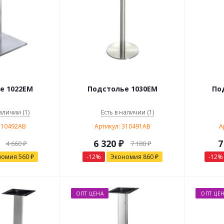
е 1022EM
Подстолье 1030EM
По
аличии (1)
Есть в наличии (1)
310492AB
Артикул: 310491AB
А
6 320
₽
7
4 660
₽
7 180
₽
номия
560
₽
-
12
%
Экономия
860
₽
-
12
%
ОПТ ЦЕНА
ОПТ ЦЕ