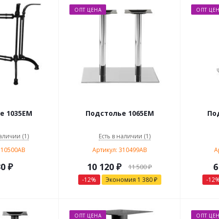
ОПТ ЦЕНА
ОПТ ЦЕ
е 1035EM
Подстолье 1065EM
По
аличии (1)
Есть в наличии (1)
310500AB
Артикул: 310499AB
А
30
₽
10 120
₽
6
11 500
₽
-
12
%
Экономия
1 380
₽
-
12
ОПТ ЦЕНА
ОПТ ЦЕ