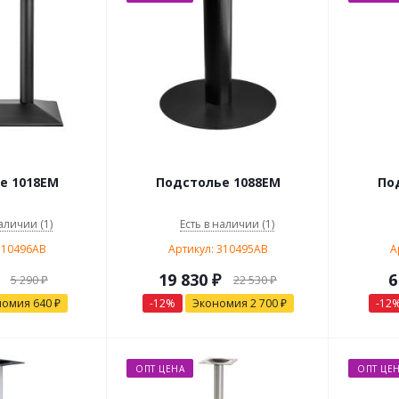
е 1018EM
Подстолье 1088EM
По
аличии (1)
Есть в наличии (1)
310496AB
Артикул: 310495AB
А
19 830
₽
6
5 290
₽
22 530
₽
номия
640
₽
-
12
%
Экономия
2 700
₽
-
12
ОПТ ЦЕНА
ОПТ ЦЕ