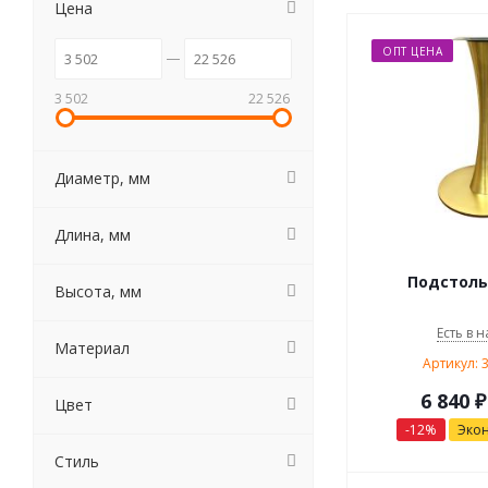
Цена
ОПТ ЦЕНА
3 502
22 526
Диаметр, мм
Длина, мм
Подстоль
Высота, мм
Есть в н
Материал
Артикул: 
6 840
₽
Цвет
-
12
%
Эко
Стиль