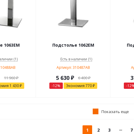
е 1063EM
Подстолье 1062EM
По
аличии (1)
Есть в наличии (1)
310488AB
Артикул: 310487AB
А
5 630
₽
3
11 960
₽
6 400
₽
омия
1 430
₽
-
12
%
Экономия
770
₽
-
12
Показать еще
1
2
3
7