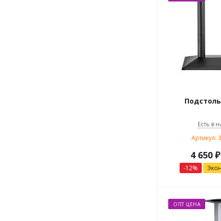
Подстоль
Есть в н
Артикул: 
4 650
₽
-
12
%
Эко
ОПТ ЦЕНА