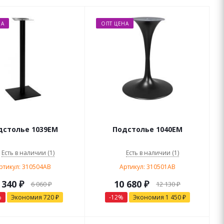
НА
ОПТ ЦЕНА
дстолье 1039EM
Подстолье 1040EM
Есть в наличии (1)
Есть в наличии (1)
ртикул: 310504AB
Артикул: 310501AB
 340
₽
10 680
₽
6 060
₽
12 130
₽
%
Экономия
720
₽
-
12
%
Экономия
1 450
₽