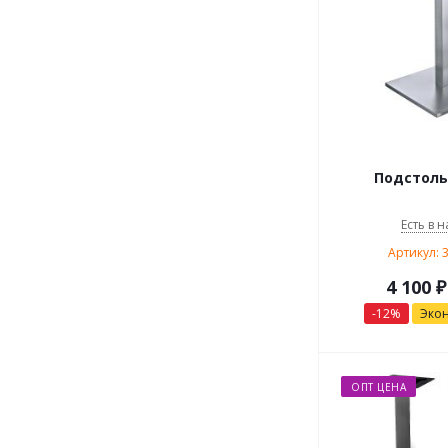
Подстоль
Есть в н
Артикул: 
4 100
₽
-
12
%
Эко
ОПТ ЦЕНА