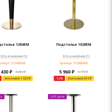
дстолье 1284EM
Подстолье 1028EM
Есть в наличии (1)
Есть в наличии (1)
ртикул: 310490AB
Артикул: 310489AB
 430
₽
5 960
₽
8 450
₽
6 770
₽
Экономия
1 020
₽
-
12
%
Экономия
810
₽
НА
ОПТ ЦЕНА