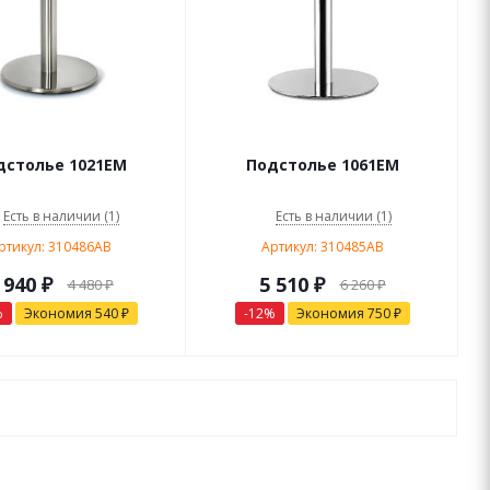
дстолье 1021EM
Подстолье 1061EM
Есть в наличии (1)
Есть в наличии (1)
ртикул: 310486AB
Артикул: 310485AB
 940
₽
5 510
₽
4 480
₽
6 260
₽
%
Экономия
540
₽
-
12
%
Экономия
750
₽