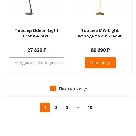
Торшер Odeon Light
Торшер MW-Light
Bronx 4061/1F
Афродита 2 317042501
27 820
₽
89 690
₽
Уведомить о поступлении
В корзину
Показать еще
1
2
3
10