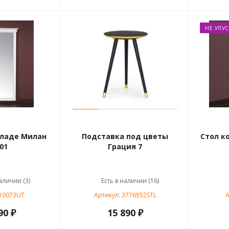
НЕ УПУС
кладе Милан
Подставка под цветы
Стол к
01
Грация 7
аличии (3)
Есть в наличии (16)
 10073UT
Артикул: 3776552STL
А
90 ₽
15 890 ₽