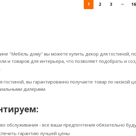
1
2
3
16
ине "Мебель дому" вы можете купить декор для гостиной, п
ли и товаров для интерьера, что позволяет подобрать и соз
.
я гостиной, вы гарантированно получаете товар по низкой ц
циальными дилерами.
нтируем:
тво обслуживания - все ваши предпочтения обязательно буд
спечить гарантию лучшей цены