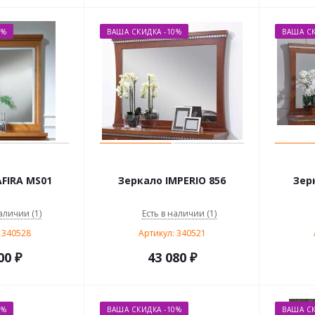
0%
ВАША СКИДКА -10%
ВАША СК
FIRA MS01
Зеркало IMPERIO 856
Зер
аличии (1)
Есть в наличии (1)
 340528
Артикул: 340521
00
₽
43 080
₽
0%
ВАША СКИДКА -10%
ВАША СК