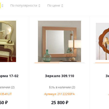
По популярности
По цене
рма 17-02
Зеркало 309.110
З
аличии (2)
Есть в наличии (2)
 10541UT
Артикул: 21122293PA
60 ₽
25 800 ₽