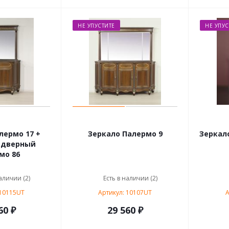
НЕ УПУСТИТЕ
НЕ УПУС
лермо 17 +
Зеркало Палермо 9
Зеркало
 дверный
мо 86
аличии (2)
Есть в наличии (2)
 10115UT
Артикул: 10107UT
А
60 ₽
29 560 ₽