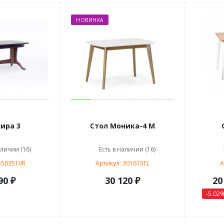
НОВИНКА
ира 3
Стол Моника-4 М
аличии (16)
Есть в наличии (16)
550351VR
Артикул: 30161STL
А
90 ₽
30 120 ₽
20
-5.02