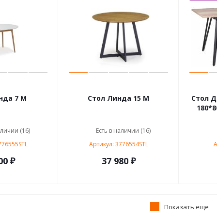
нда 7 М
Стол Линда 15 М
Стол Д
180*8
аличии (16)
Есть в наличии (16)
776555STL
Артикул: 3776554STL
А
00 ₽
37 980 ₽
Показать еще