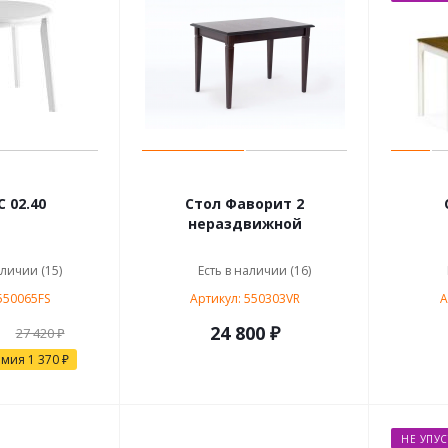
 02.40
Стол Фаворит 2
нераздвижной
аличии (15)
Есть в наличии (16)
550065FS
Артикул: 550303VR
А
24 800 ₽
27 420 ₽
омия
1 370 ₽
НЕ УПУС