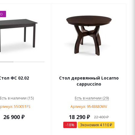
НО
Стол ФС 02.02
Стол деревянный Locarno
cappuccino
Есть в наличии (15)
Есть в наличии (29)
ртикул: 550051FS
Артикул: 9548880WV
26 900 ₽
18 290
₽
22 400
₽
-
18
%
Экономия
4 110
₽