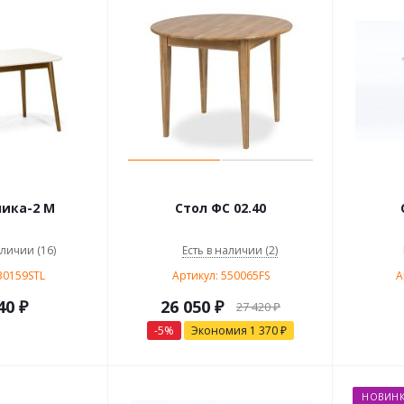
ика-2 М
Стол ФС 02.40
аличии (16)
Есть в наличии (2)
30159STL
Артикул: 550065FS
А
40 ₽
26 050
₽
27 420
₽
-
5
%
Экономия
1 370
₽
НОВИНК