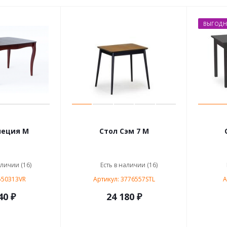
ВЫГОД
неция М
Стол Сэм 7 М
аличии (16)
Есть в наличии (16)
550313VR
Артикул: 3776557STL
А
40 ₽
24 180 ₽