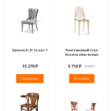
Кресло К-21 тк.кат.1
Пластиковый стул
Victoria clear brown
15 270 ₽
5 710
₽
8 200
₽
Подробнее
В корзину