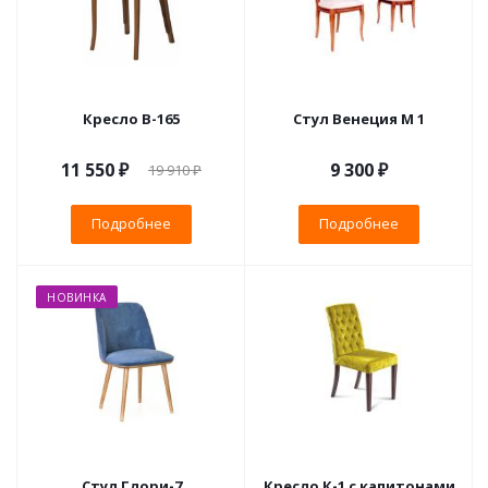
Кресло B-165
Стул Венеция М 1
11 550 ₽
9 300 ₽
19 910 ₽
Подробнее
Подробнее
НОВИНКА
Стул Глори-7
Кресло К-1 с капитонами