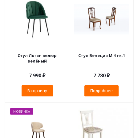
Стул Логан велюр
Стул Венеция М 4 тк.1
зелёный
7 990
₽
7 780 ₽
В корзину
Подробнее
НОВИНКА