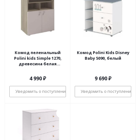
Комод пеленальный
Комод Polini Kids Disney
Polini kids Simple 1270,
Baby 5090, белый
древесина белая
древесина
4 990
₽
9 690
₽
Уведомить о поступлении
Уведомить о поступлении