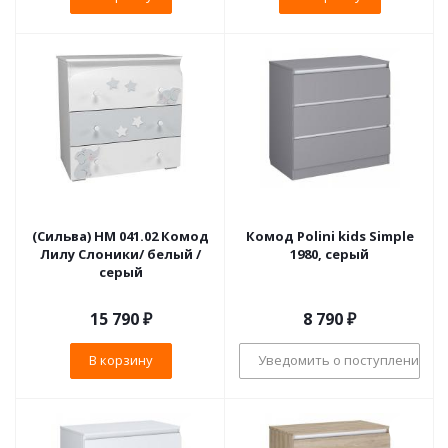
(Сильва) НМ 041.02 Комод
Комод Polini kids Simple
Лилу Слоники/ белый /
1980, серый
серый
15 790
₽
8 790
₽
В корзину
Уведомить о поступлении