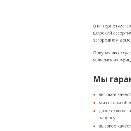
В интернет-магаз
широкий ассортим
загородном доме
Покупая аксессуа
являемся их офи
Мы гара
высокое качес
мы готовы обе
даже если вы 
запросу
высокое качес