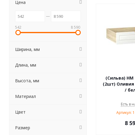
Цена
542
8 590
Ширина, мм
Длина, мм
(Сильва) НМ 
Высота, мм
(2шт) Оливия 
/ бе
Материал
Есть в н
Цвет
Артикул: 
8 5
Размер