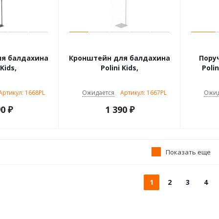
я балдахина
Кронштейн для балдахина
Пору
 Kids,
Polini Kids,
Polin
Артикул: 1668PL
Ожидается
Артикул: 1667PL
Ожид
90
₽
1 390
₽
Показать еще
1
2
3
4