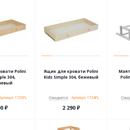
вати Polini
Ящик для кровати Polini
Маят
ple 304,
Kids Simple 304, бежевый
Poli
невый
Артикул: 1725PL
Ожидается
Артикул: 1724PL
Ожид
90
₽
2 290
₽