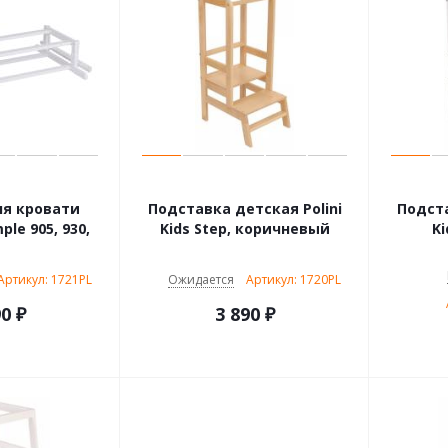
я кровати
Подставка детская Polini
Подста
mple 905, 930,
Kids Step, коричневый
Ki
Артикул: 1721PL
Ожидается
Артикул: 1720PL
90
₽
3 890
₽