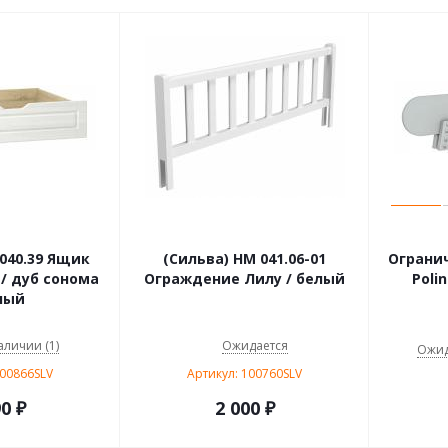
040.39 Ящик
(Сильва) НМ 041.06-01
Ограни
/ дуб сонома
Ограждение Лилу / белый
Polin
лый
аличии (1)
Ожидается
Ожид
100866SLV
Артикул: 100760SLV
90
₽
2 000
₽