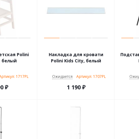
тская Polini
Накладка для кровати
Подстав
, белый
Polini Kids City, белый
Артикул: 1717PL
Ожидается
Артикул: 1707PL
Ожид
90
₽
1 190
₽