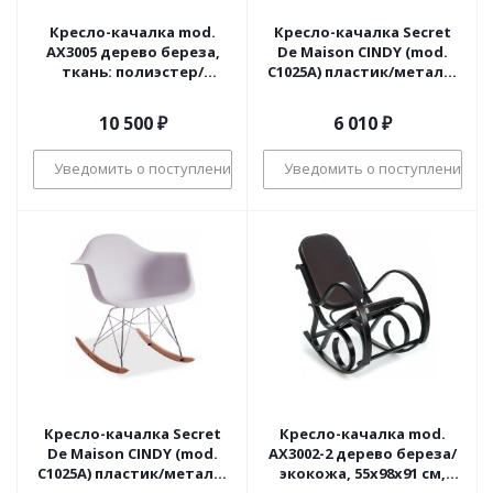
Кресло-качалка mod.
Кресло-качалка Secret
AX3005 дерево береза,
De Maison CINDY (mod.
ткань: полиэстер/
C1025A) пластик/металл/
хлопок, 61х94,5х104 см,
дерево, 65 х 61 х 74 см,
дерево: натуральный #1/
серый 024 /натуральный
10 500
₽
6 010
₽
ткань бежевая 1501-4
(поставляется по 4 шт)
Уведомить о поступлении
Уведомить о поступлении
Кресло-качалка Secret
Кресло-качалка mod.
De Maison CINDY (mod.
AX3002-2 дерево береза/
C1025A) пластик/металл/
экокожа, 55х98х91 см,