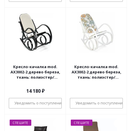
Кресло-качалка mod.
Кресло-качалка mod.
AX3002-2 дерево береза,
AX3002-2 дерево береза,
ткань: полиэстер/
ткань: полиэстер/
хлопок, 55х98х91 см,
хлопок, 55х98х91 см,
дерево: венге #9, ткань
дерево: белый #10, ткань
14 180
₽
бежевая 1089-С
орнамент 9068-BL
Уведомить о поступлении
Уведомить о поступлении
СПЕШИТЕ
СПЕШИТЕ