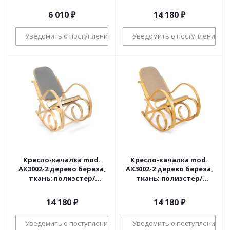
дерево, 65 х 61 х 74 см,
дерево: венге #9,
белый 018 /натуральный
экокожа темно-
6 010
₽
14 180
₽
(поставляется по 4 шт)
коричневая
Уведомить о поступлении
Уведомить о поступлении
Кресло-качалка mod.
Кресло-качалка mod.
AX3002-2 дерево береза,
AX3002-2 дерево береза,
ткань: полиэстер/
ткань: полиэстер/
хлопок, 55х98х91 см,
хлопок, 55х98х91 см,
дерево: натуральный #1/
дерево: дуб #5, ткань
14 180
₽
14 180
₽
ткань светло-серая 2022
бежевая 1089-4
Уведомить о поступлении
Уведомить о поступлении