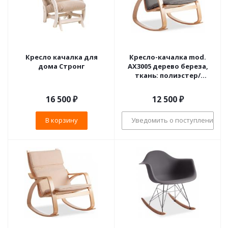
Кресло качалка для
Кресло-качалка mod.
дома Стронг
AX3005 дерево береза,
ткань: полиэстер/
хлопок, 61х94,5х104 см,
дерево: натуральный #1/
16 500
₽
12 500
₽
ткань светло-серая 2
В корзину
Уведомить о поступлении