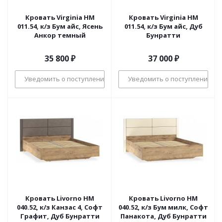
Кровать Virginia НМ
Кровать Virginia НМ
011.54, к/з Бум айс, Ясень
011.54, к/з Бум айс, Дуб
Анкор темный
Бунратти
35 800
₽
37 000
₽
Уведомить о поступлении
Уведомить о поступлении
Кровать Livorno НМ
Кровать Livorno НМ
040.52, к/з Канзас 4, Софт
040.52, к/з Бум милк, Софт
Графит, Дуб Бунратти
Панакота, Дуб Бунратти