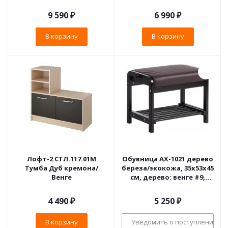
9 590
₽
6 990
₽
В корзину
В корзину
Лофт-2 СТЛ.117.01М
Обувница AX-1021 дерево
Тумба Дуб кремона/
береза/экокожа, 35х53х45
Венге
см, дерево: венге #9,
экокожа темно-
коричневая
4 490
₽
5 250
₽
В корзину
Уведомить о поступлении