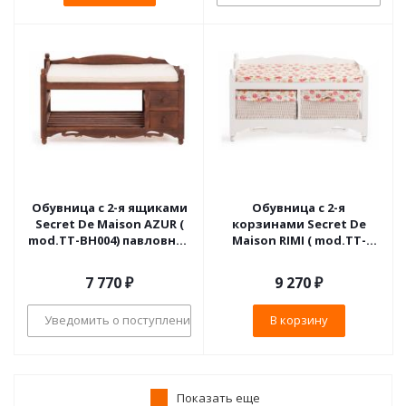
Обувница с 2-я ящиками
Обувница с 2-я
Secret De Maison AZUR (
корзинами Secret De
mod.TT-BH004) павловния
Maison RIMI ( mod.TT-
, 80*33*47, Орех (Walnut)
BH003 ) МДФ+Павловния,
80*33*47, Белый (White)
7 770
₽
9 270
₽
Уведомить о поступлении
В корзину
Показать еще